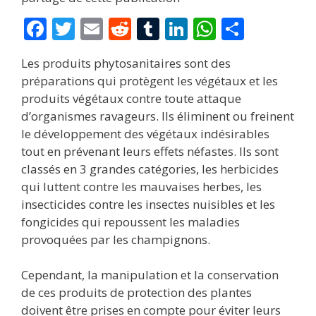
F
T
E
R
T
Li
W
P
ac
w
m
e
u
n
h
ar
Les produits phytosanitaires sont des
e
itt
ai
d
m
k
at
ta
préparations qui protègent les végétaux et les
b
er
l
di
bl
e
s
g
produits végétaux contre toute attaque
o
t
r
dI
A
er
d’organismes ravageurs. Ils éliminent ou freinent
le développement des végétaux indésirables
o
n
p
tout en prévenant leurs effets néfastes. Ils sont
k
p
classés en 3 grandes catégories, les herbicides
qui luttent contre les mauvaises herbes, les
insecticides contre les insectes nuisibles et les
fongicides qui repoussent les maladies
provoquées par les champignons.
Cependant, la manipulation et la conservation
de ces produits de protection des plantes
doivent être prises en compte pour éviter leurs