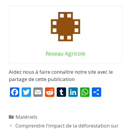
Reseau Agricole
Aidez nous à faire connaître notre site avec le
partage de cette publication
F
T
E
R
T
Li
W
P
ac
w
m
e
u
n
h
ar
e
itt
ai
d
m
k
at
ta
Catégories
Matériels
b
er
l
di
bl
e
s
g
Comprendre l’impact de la déforestation sur
o
t
r
dI
A
er