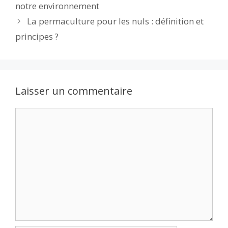
notre environnement
o
n
p
La permaculture pour les nuls : définition et
k
p
principes ?
Laisser un commentaire
Commentaire