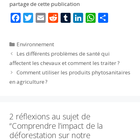
partage de cette publication
F
T
E
R
T
Li
W
P
ac
w
m
e
u
n
h
ar
e
itt
ai
d
m
k
at
ta
Catégories
Environnement
b
er
l
di
bl
e
s
g
Les différents problèmes de santé qui
o
t
r
dI
A
er
affectent les chevaux et comment les traiter ?
o
n
p
Comment utiliser les produits phytosanitaires
k
p
en agriculture ?
2 réflexions au sujet de
“Comprendre l’impact de la
déforestation sur notre