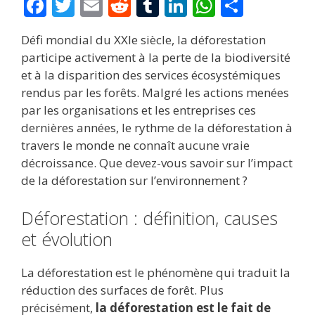
F
T
E
R
T
Li
W
P
ac
w
m
e
u
n
h
ar
Défi mondial du XXIe siècle, la déforestation
e
itt
ai
d
m
k
at
ta
participe activement à la perte de la biodiversité
b
er
l
di
bl
e
s
g
et à la disparition des services écosystémiques
o
t
r
dI
A
er
rendus par les forêts. Malgré les actions menées
par les organisations et les entreprises ces
o
n
p
dernières années, le rythme de la déforestation à
k
p
travers le monde ne connaît aucune vraie
décroissance. Que devez-vous savoir sur l’impact
de la déforestation sur l’environnement ?
Déforestation : définition, causes
et évolution
La déforestation est le phénomène qui traduit la
réduction des surfaces de forêt. Plus
précisément,
la déforestation est le fait de