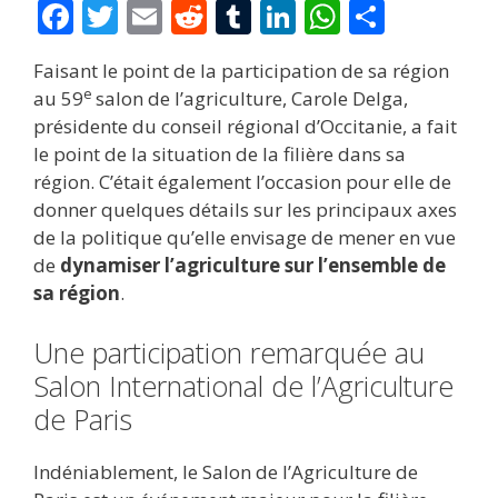
F
T
E
R
T
Li
W
P
ac
w
m
e
u
n
h
ar
Faisant le point de la participation de sa région
e
itt
ai
d
m
k
at
ta
e
au 59
salon de l’agriculture, Carole Delga,
b
er
l
di
bl
e
s
g
présidente du conseil régional d’Occitanie, a fait
o
t
r
dI
A
er
le point de la situation de la filière dans sa
région. C’était également l’occasion pour elle de
o
n
p
donner quelques détails sur les principaux axes
k
p
de la politique qu’elle envisage de mener en vue
de
dynamiser l’agriculture sur l’ensemble de
sa région
.
Une participation remarquée au
Salon International de l’Agriculture
de Paris
Indéniablement, le Salon de l’Agriculture de