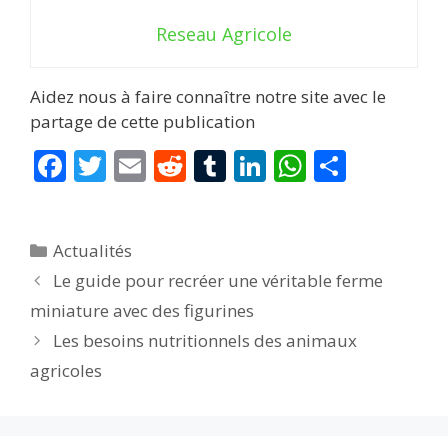
Reseau Agricole
Aidez nous à faire connaître notre site avec le
partage de cette publication
F
T
E
R
T
Li
W
P
ac
w
m
e
u
n
h
ar
e
itt
ai
d
m
k
at
ta
Catégories
Actualités
b
er
l
di
bl
e
s
g
Le guide pour recréer une véritable ferme
o
t
r
dI
A
er
miniature avec des figurines
o
n
p
Les besoins nutritionnels des animaux
k
p
agricoles