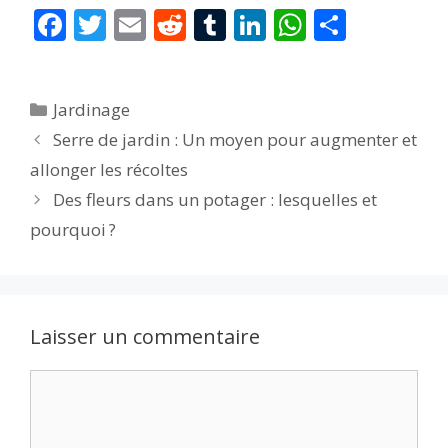
F
T
E
R
T
Li
W
P
ac
w
m
e
u
n
h
ar
e
itt
ai
d
m
k
at
ta
Catégories
Jardinage
b
er
l
di
bl
e
s
g
Serre de jardin : Un moyen pour augmenter et
o
t
r
dI
A
er
allonger les récoltes
o
n
p
Des fleurs dans un potager : lesquelles et
k
p
pourquoi ?
Laisser un commentaire
Commentaire