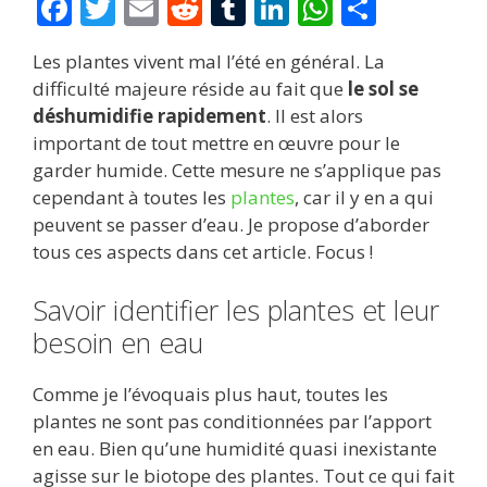
F
T
E
R
T
Li
W
P
ac
w
m
e
u
n
h
ar
Les plantes vivent mal l’été en général. La
e
itt
ai
d
m
k
at
ta
difficulté majeure réside au fait que
le sol se
b
er
l
di
bl
e
s
g
déshumidifie rapidement
. Il est alors
o
t
r
dI
A
er
important de tout mettre en œuvre pour le
garder humide. Cette mesure ne s’applique pas
o
n
p
cependant à toutes les
plantes
, car il y en a qui
k
p
peuvent se passer d’eau. Je propose d’aborder
tous ces aspects dans cet article. Focus !
Savoir identifier les plantes et leur
besoin en eau
Comme je l’évoquais plus haut, toutes les
plantes ne sont pas conditionnées par l’apport
en eau. Bien qu’une humidité quasi inexistante
agisse sur le biotope des plantes. Tout ce qui fait