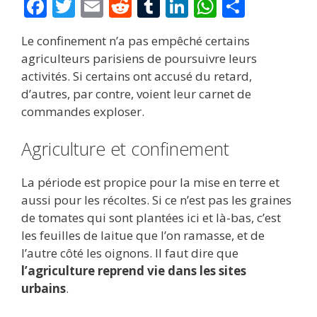
F
T
E
R
T
Li
W
P
ac
w
m
e
u
n
h
ar
Le confinement n’a pas empêché certains
e
itt
ai
d
m
k
at
ta
agriculteurs parisiens de poursuivre leurs
b
er
l
di
bl
e
s
g
activités. Si certains ont accusé du retard,
o
t
r
dI
A
er
d’autres, par contre, voient leur carnet de
commandes exploser.
o
n
p
k
p
Agriculture et confinement
La période est propice pour la mise en terre et
aussi pour les récoltes. Si ce n’est pas les graines
de tomates qui sont plantées ici et là-bas, c’est
les feuilles de laitue que l’on ramasse, et de
l’autre côté les oignons. Il faut dire que
l’agriculture reprend vie dans les sites
urbains
.