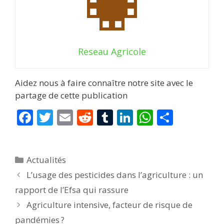
Reseau Agricole
Aidez nous à faire connaître notre site avec le
partage de cette publication
F
T
E
R
T
Li
W
P
ac
w
m
e
u
n
h
ar
e
itt
ai
d
m
k
at
ta
Catégories
Actualités
b
er
l
di
bl
e
s
g
L’usage des pesticides dans l’agriculture : un
o
t
r
dI
A
er
rapport de l’Efsa qui rassure
o
n
p
Agriculture intensive, facteur de risque de
k
p
pandémies ?