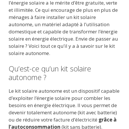
l’énergie solaire a le mérite d’être gratuite, verte
b
er
l
di
bl
e
s
g
et illimitée. Ce qui encourage de plus en plus de
o
t
r
dI
A
er
ménages à faire installer un kit solaire
autonome, un matériel adapté à l’utilisation
o
n
p
domestique et capable de transformer l’énergie
k
p
solaire en énergie électrique. Envie de passer au
solaire ? Voici tout ce qu’il y a à savoir sur le kit
solaire autonome.
Qu’est-ce qu’un kit solaire
autonome ?
Le kit solaire autonome est un dispositif capable
d’exploiter l’énergie solaire pour combler les
besoins en énergie électrique. Il vous permet de
devenir totalement autonome (kit avec batterie)
ou de réduire votre facture d’électricité
grâce à
l’autoconsommation
(kit sans batterie).