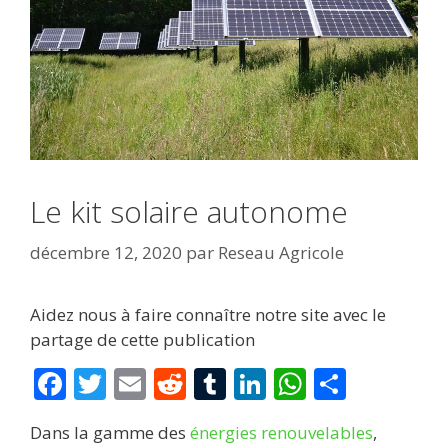
Le kit solaire autonome
décembre 12, 2020
par
Reseau Agricole
Aidez nous à faire connaître notre site avec le
partage de cette publication
F
T
E
R
T
Li
W
P
ac
w
m
e
u
n
h
ar
Dans la gamme des
énergies renouvelables
,
e
itt
ai
d
m
k
at
ta