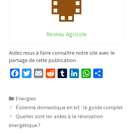
Reseau Agricole
Aidez nous à faire connaître notre site avec le
partage de cette publication
F
T
E
R
T
Li
W
P
ac
w
m
e
u
n
h
ar
e
itt
ai
d
m
k
at
ta
Catégories
Energies
b
er
l
di
bl
e
s
g
Éolienne domestique en kit : le guide complet
o
t
r
dI
A
er
Quelles sont les aides à la rénovation
o
n
p
énergétique ?
k
p