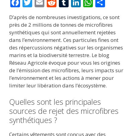
F
T
E
R
T
Li
W
P
ac
w
m
e
u
n
h
ar
D’après de nombreuses investigations, ce sont
e
itt
ai
d
m
k
at
ta
près de 2 millions de tonnes de microfibres
b
er
l
di
bl
e
s
g
synthétiques qui sont annuellement rejetées
o
t
r
dI
A
er
dans l’environnement. Ces particules fines ont
des répercussions négatives sur les organismes
o
n
p
marins et la biodiversité terrestre. Le blog
k
p
Réseau Agricole évoque pour vous les origines
de l’émission des microfibres, leurs impacts sur
l’environnement et les actions à mener pour
limiter leur libération dans l’écosystème.
Quelles sont les principales
sources de rejet des microfibres
synthétiques ?
Certains vêtements sont conçus avec des