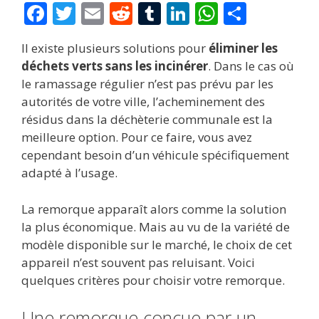
F
T
E
R
T
Li
W
P
ac
w
m
e
u
n
h
ar
Il existe plusieurs solutions pour
éliminer les
e
itt
ai
d
m
k
at
ta
déchets verts sans les incinérer
. Dans le cas où
b
er
l
di
bl
e
s
g
le ramassage régulier n’est pas prévu par les
o
t
r
dI
A
er
autorités de votre ville, l’acheminement des
résidus dans la déchèterie communale est la
o
n
p
meilleure option. Pour ce faire, vous avez
k
p
cependant besoin d’un véhicule spécifiquement
adapté à l’usage.
La remorque apparaît alors comme la solution
la plus économique. Mais au vu de la variété de
modèle disponible sur le marché, le choix de cet
appareil n’est souvent pas reluisant. Voici
quelques critères pour choisir votre remorque.
Une remorque conçue par un