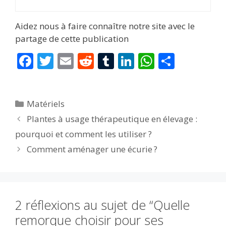
Aidez nous à faire connaître notre site avec le
partage de cette publication
F
T
E
R
T
Li
W
P
ac
w
m
e
u
n
h
ar
e
itt
ai
d
m
k
at
ta
Catégories
Matériels
b
er
l
di
bl
e
s
g
Plantes à usage thérapeutique en élevage :
o
t
r
dI
A
er
pourquoi et comment les utiliser ?
o
n
p
Comment aménager une écurie ?
k
p
2 réflexions au sujet de “Quelle
remorque choisir pour ses