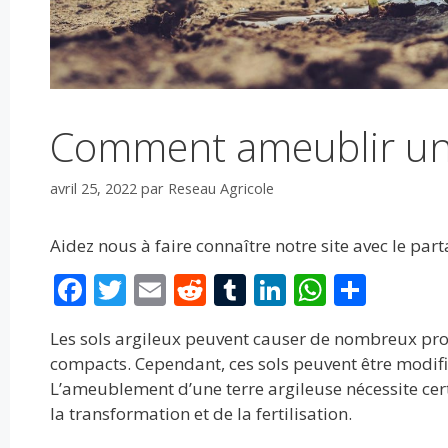
Comment ameublir une 
avril 25, 2022
par
Reseau Agricole
Aidez nous à faire connaître notre site avec le par
F
T
E
R
T
Li
W
P
ac
w
m
e
u
n
h
ar
Les sols argileux peuvent causer de nombreux probl
e
itt
ai
d
m
k
at
ta
compacts. Cependant, ces sols peuvent être modifié
b
er
l
di
bl
e
s
g
L’ameublement d’une terre argileuse nécessite cer
o
t
r
dI
A
er
la transformation et de la fertilisation.