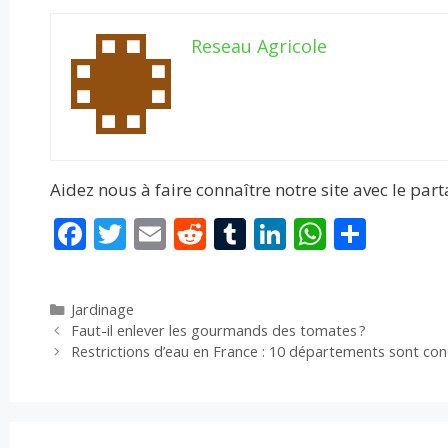
Reseau Agricole
Aidez nous à faire connaître notre site avec le par
F
T
E
R
T
Li
W
P
ac
w
m
e
u
n
h
ar
e
itt
ai
d
m
k
at
ta
Catégories
Jardinage
b
er
l
di
bl
e
s
g
Faut-il enlever les gourmands des tomates ?
o
t
r
dI
A
er
Restrictions d’eau en France : 10 départements sont co
o
n
p
k
p