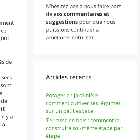
N’hésitez pas à nous faire part
de
vos commentaires et
suggestions
pour que nous
rement
puissions continuer à
-ce
améliorer notre site.
0,001
és de
Articles récents
 secs
 sont
e
Potager en jardinière :
ide
comment cultiver ses légumes
ont
sur un petit espace
il y a
Terrasse en bois : comment la
 La
construire soi-même étape par
étape