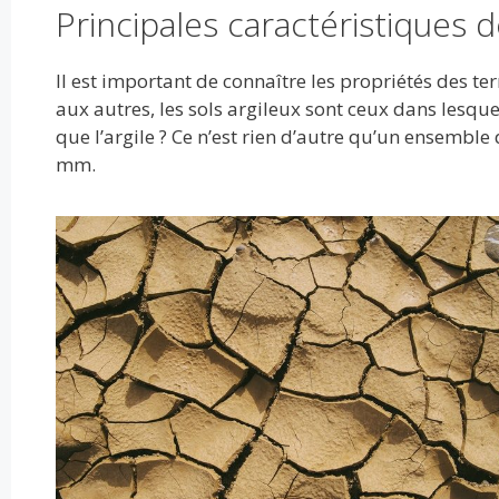
o
n
p
Principales caractéristiques d
k
p
Il est important de connaître les propriétés des te
aux autres, les sols argileux sont ceux dans lesque
que l’argile ? Ce n’est rien d’autre qu’un ensemble
mm.