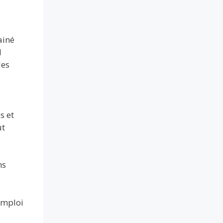
ainé
l
des
s et
ut
ns
emploi