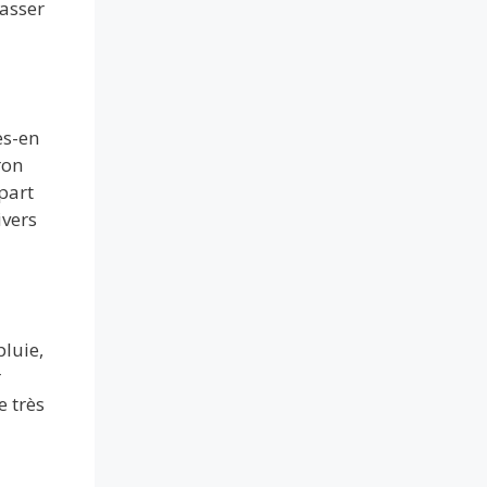
rasser
es-en
ron
part
ivers
pluie,
r
e très