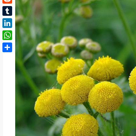
Reddit
Tumblr
LinkedIn
WhatsApp
Partager