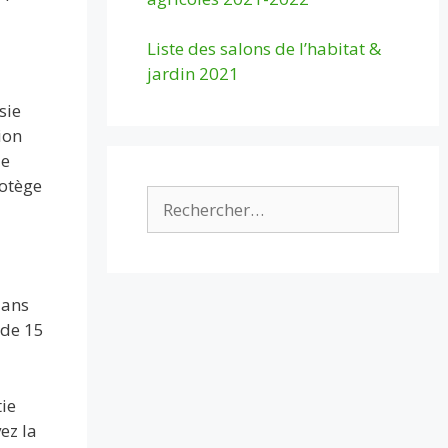
Liste des salons de l’habitat &
jardin 2021
sie
ion
de
rotège
Rechercher :
dans
 de 15
tie
ez la