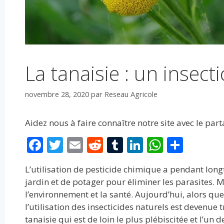
La tanaisie : un insecti
novembre 28, 2020
par
Reseau Agricole
Aidez nous à faire connaître notre site avec le par
F
T
E
R
T
Li
W
P
ac
w
m
e
u
n
h
ar
L’utilisation de pesticide chimique a pendant longt
e
itt
ai
d
m
k
at
ta
jardin et de potager pour éliminer les parasites.
b
er
l
di
bl
e
s
g
l’environnement et la santé. Aujourd’hui, alors qu
o
t
r
dI
A
er
l’utilisation des insecticides naturels est devenue 
tanaisie qui est de loin le plus plébiscitée et l’un 