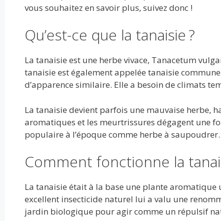
o
n
p
vous souhaitez en savoir plus, suivez donc !
k
p
Qu’est-ce que la tanaisie ?
La tanaisie est une herbe vivace, Tanacetum vulgai
tanaisie est également appelée tanaisie commune ou
d’apparence similaire. Elle a besoin de climats te
La tanaisie devient parfois une mauvaise herbe, ha
aromatiques et les meurtrissures dégagent une for
populaire à l’époque comme herbe à saupoudrer
Comment fonctionne la tanais
La tanaisie était à la base une plante aromatique 
excellent insecticide naturel lui a valu une renom
jardin biologique pour agir comme un répulsif natur