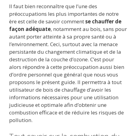
ac
w
m
e
u
n
h
ar
Il faut bien reconnaître que l’une des
e
itt
ai
d
m
k
at
ta
préoccupations les plus importantes de notre
b
er
l
di
bl
e
s
g
ère est celle de savoir comment
se chauffer de
o
t
r
dI
A
er
façon adéquate
, notamment au bois, sans pour
autant porter atteinte à sa propre santé ou à
o
n
p
l’environnement. Ceci, surtout avec la menace
k
p
persistante du changement climatique et de la
destruction de la couche d’ozone. C’est pour
alors répondre à cette préoccupation aussi bien
d’ordre personnel que général que nous vous
proposons le présent guide. Il permettra à tout
utilisateur de bois de chauffage d’avoir les
informations nécessaires pour une utilisation
judicieuse et optimale afin d’obtenir une
combustion efficace et de réduire les risques de
pollution.