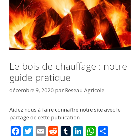
Le bois de chauffage : notre
guide pratique
décembre 9, 2020
par
Reseau Agricole
Aidez nous à faire connaître notre site avec le
partage de cette publication
F
T
E
R
T
Li
W
P