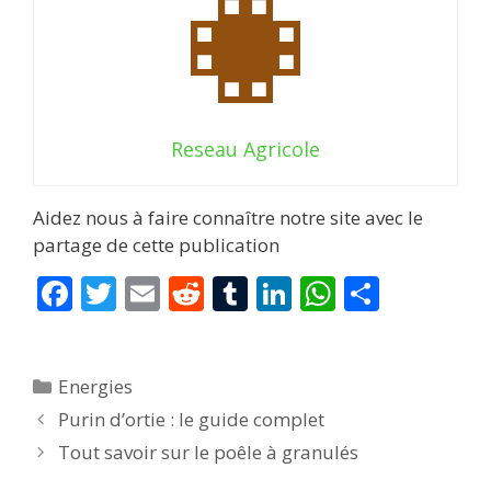
Reseau Agricole
Aidez nous à faire connaître notre site avec le
partage de cette publication
F
T
E
R
T
Li
W
P
ac
w
m
e
u
n
h
ar
e
itt
ai
d
m
k
at
ta
Catégories
Energies
b
er
l
di
bl
e
s
g
Purin d’ortie : le guide complet
o
t
r
dI
A
er
Tout savoir sur le poêle à granulés
o
n
p