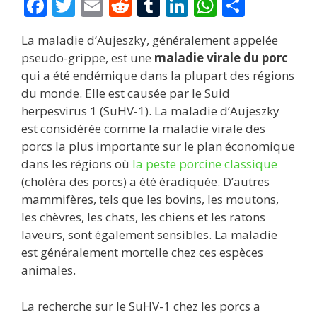
F
T
E
R
T
Li
W
P
ac
w
m
e
u
n
h
ar
La maladie d’Aujeszky, généralement appelée
e
itt
ai
d
m
k
at
ta
pseudo-grippe, est une
maladie virale du porc
b
er
l
di
bl
e
s
g
qui a été endémique dans la plupart des régions
o
t
r
dI
A
er
du monde. Elle est causée par le Suid
herpesvirus 1 (SuHV-1). La maladie d’Aujeszky
o
n
p
est considérée comme la maladie virale des
k
p
porcs la plus importante sur le plan économique
dans les régions où
la peste porcine classique
(choléra des porcs) a été éradiquée. D’autres
mammifères, tels que les bovins, les moutons,
les chèvres, les chats, les chiens et les ratons
laveurs, sont également sensibles. La maladie
est généralement mortelle chez ces espèces
animales.
La recherche sur le SuHV-1 chez les porcs a