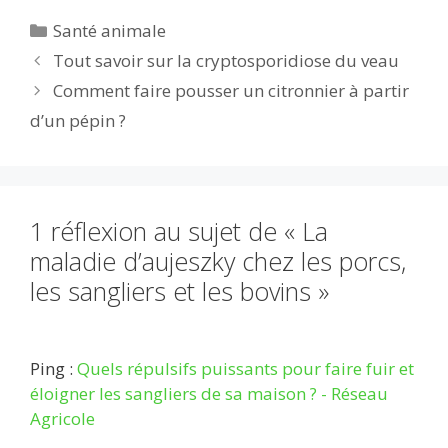
e
itt
ai
d
m
k
at
ta
Catégories
Santé animale
b
er
l
di
bl
e
s
g
Tout savoir sur la cryptosporidiose du veau
o
t
r
dI
A
er
Comment faire pousser un citronnier à partir
o
n
p
d’un pépin ?
k
p
1 réflexion au sujet de « La
maladie d’aujeszky chez les porcs,
les sangliers et les bovins »
Ping :
Quels répulsifs puissants pour faire fuir et
éloigner les sangliers de sa maison ? - Réseau
Agricole