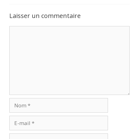
Laisser un commentaire
Commentaire
Nom
E-
mail
Site