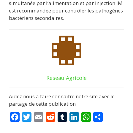
simultanée par l’alimentation et par injection IM
est recommandée pour contrôler les pathogènes
bactériens secondaires.
Reseau Agricole
Aidez nous à faire connaître notre site avec le
partage de cette publication
F
T
E
R
T
Li
W
P
ac
w
m
e
u
n
h
ar