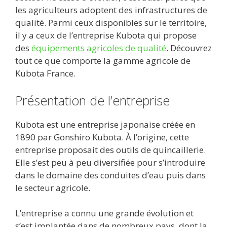
o
t
r
dI
A
er
les agriculteurs adoptent des infrastructures de
qualité. Parmi ceux disponibles sur le territoire,
o
n
p
il y a ceux de l’entreprise Kubota qui propose
k
p
des
équipements agricoles de qualité
. Découvrez
tout ce que comporte la gamme agricole de
Kubota France.
Présentation de l’entreprise
Kubota est une entreprise japonaise créée en
1890 par Gonshiro Kubota. À l’origine, cette
entreprise proposait des outils de quincaillerie.
Elle s’est peu à peu diversifiée pour s’introduire
dans le domaine des conduites d’eau puis dans
le secteur agricole.
L’entreprise a connu une grande évolution et
s’est implantée dans de nombreux pays, dont la