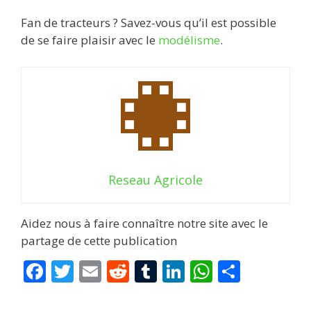
Fan de tracteurs ? Savez-vous qu’il est possible
de se faire plaisir avec le
modélisme
.
Reseau Agricole
Aidez nous à faire connaître notre site avec le
partage de cette publication
F
T
E
R
T
Li
W
P
ac
w
m
e
u
n
h
ar