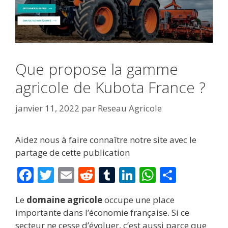
Que propose la gamme
agricole de Kubota France ?
janvier 11, 2022
par
Reseau Agricole
Aidez nous à faire connaître notre site avec le
partage de cette publication
F
T
E
R
T
Li
W
P
ac
w
m
e
u
n
h
ar
Le
domaine agricole
occupe une place
e
itt
ai
d
m
k
at
ta
importante dans l’économie française. Si ce
b
er
l
di
bl
e
s
g
secteur ne cesse d’évoluer, c’est aussi parce que