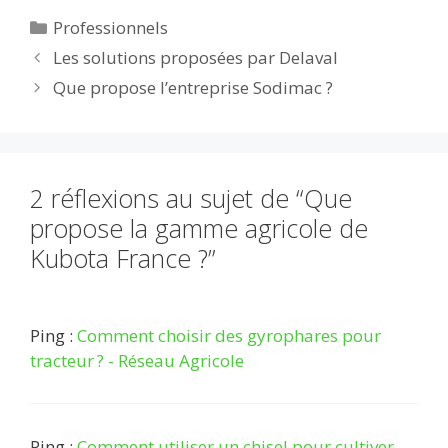
e
itt
ai
d
m
k
at
ta
Catégories
Professionnels
b
er
l
di
bl
e
s
g
Les solutions proposées par Delaval
o
t
r
dI
A
er
Que propose l’entreprise Sodimac ?
o
n
p
k
p
2 réflexions au sujet de “Que
propose la gamme agricole de
Kubota France ?”
Ping :
Comment choisir des gyrophares pour
tracteur ? - Réseau Agricole
Ping :
Comment utiliser un chisel pour cultiver