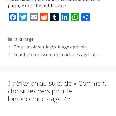
partage de cette publication
F
T
E
R
T
Li
W
P
ac
w
m
e
u
n
h
ar
e
itt
ai
d
m
k
at
ta
Catégories
Jardinage
b
er
l
di
bl
e
s
g
Tout savoir sur le drainage agricole
o
t
r
dI
A
er
Fendt : Fournisseur de machines agricoles
o
n
p
k
p
1 réflexion au sujet de « Comment
choisir les vers pour le
lombricompostage ? »