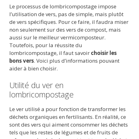
ac
w
m
e
u
n
h
ar
Le processus de lombricompostage impose
e
itt
ai
d
m
k
at
ta
l’utilisation de vers, pas de simple, mais plutôt
b
er
l
di
bl
e
s
g
de vers spécifiques. Pour ce faire, il faudra miser
o
t
r
dI
A
er
non seulement sur des vers de compost, mais
aussi sur le meilleur vermicomposteur.
o
n
p
Toutefois, pour la réussite du
k
p
lombricompostage, il faut savoir
choisir les
bons vers
. Voici plus d’informations pouvant
aider à bien choisir.
Utilité du ver en
lombricompostage
Le ver utilisé a pour fonction de transformer les
déchets organiques en fertilisants. En réalité, ce
sont des vers qui aiment consommer les déchets
tels que les restes de légumes et de fruits de