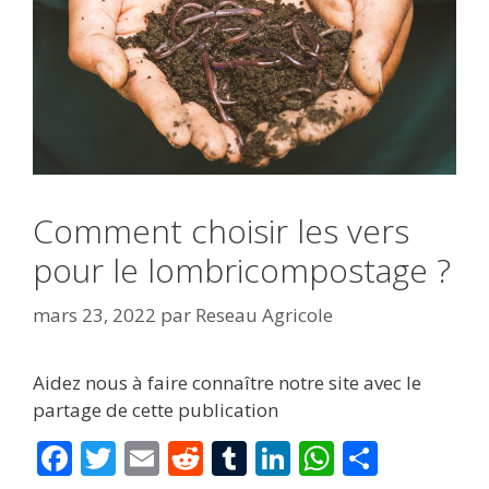
Comment choisir les vers
pour le lombricompostage ?
mars 23, 2022
par
Reseau Agricole
Aidez nous à faire connaître notre site avec le
partage de cette publication
F
T
E
R
T
Li
W
P