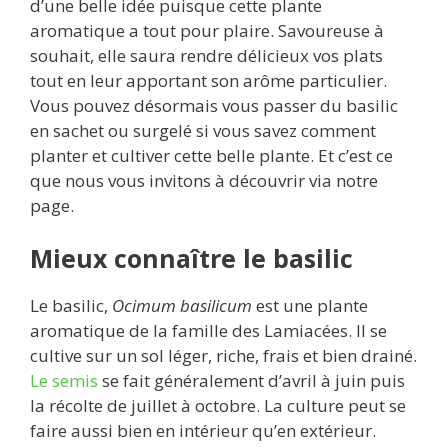
d’une belle idée puisque cette plante
b
er
l
di
bl
e
s
g
aromatique a tout pour plaire. Savoureuse à
o
t
r
dI
A
er
souhait, elle saura rendre délicieux vos plats
tout en leur apportant son arôme particulier.
o
n
p
Vous pouvez désormais vous passer du basilic
k
p
en sachet ou surgelé si vous savez comment
planter et cultiver cette belle plante. Et c’est ce
que nous vous invitons à découvrir via notre
page.
Mieux connaître le basilic
Le basilic,
Ocimum basilicum
est une plante
aromatique de la famille des Lamiacées. Il se
cultive sur un sol léger, riche, frais et bien drainé.
Le semis
se fait généralement d’avril à juin puis
la récolte de juillet à octobre. La culture peut se
faire aussi bien en intérieur qu’en extérieur.