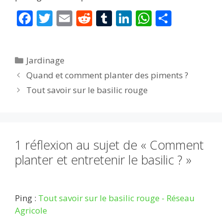
F
T
E
R
T
Li
W
P
ac
w
m
e
u
n
h
ar
e
itt
ai
d
m
k
at
ta
Catégories
Jardinage
b
er
l
di
bl
e
s
g
Quand et comment planter des piments ?
o
t
r
dI
A
er
Tout savoir sur le basilic rouge
o
n
p
k
p
1 réflexion au sujet de « Comment
planter et entretenir le basilic ? »
Ping :
Tout savoir sur le basilic rouge - Réseau
Agricole