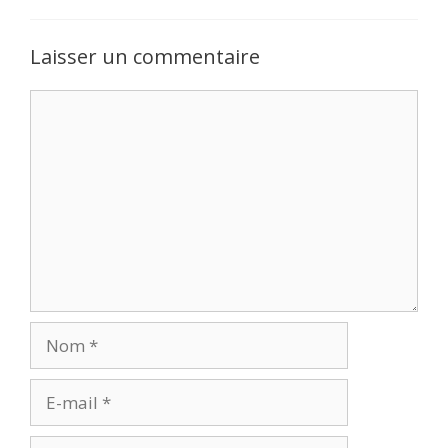
Laisser un commentaire
Commentaire
Nom
E-
mail
Site