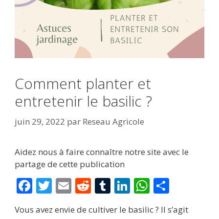
Comment planter et
entretenir le basilic ?
juin 29, 2022
par
Reseau Agricole
Aidez nous à faire connaître notre site avec le
partage de cette publication
F
T
E
R
T
Li
W
P
ac
w
m
e
u
n
h
ar
Vous avez envie de cultiver le basilic ? Il s’agit
e
itt
ai
d
m
k
at
ta