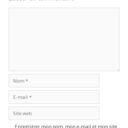
Commentaire
Nom
E-
mail
Site
web
Enregistrer mon nom, mon e-mail et mon site