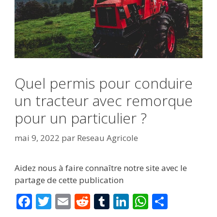
Quel permis pour conduire
un tracteur avec remorque
pour un particulier ?
mai 9, 2022
par
Reseau Agricole
Aidez nous à faire connaître notre site avec le
partage de cette publication
F
T
E
R
T
Li
W
P
ac
w
m
e
u
n
h
ar