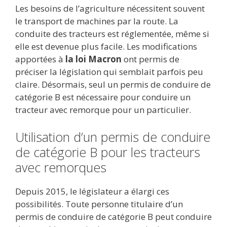
Les besoins de l’agriculture nécessitent souvent
e
itt
ai
d
m
k
at
ta
le transport de machines par la route. La
b
er
l
di
bl
e
s
g
conduite des tracteurs est réglementée, même si
o
t
r
dI
A
er
elle est devenue plus facile. Les modifications
apportées à
la loi Macron
ont permis de
o
n
p
préciser la législation qui semblait parfois peu
k
p
claire. Désormais, seul un permis de conduire de
catégorie B est nécessaire pour conduire un
tracteur avec remorque pour un particulier.
Utilisation d’un permis de conduire
de catégorie B pour les tracteurs
avec remorques
Depuis 2015, le législateur a élargi ces
possibilités. Toute personne titulaire d’un
permis de conduire de catégorie B peut conduire