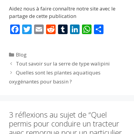
Aidez nous à faire connaître notre site avec le
partage de cette publication
F
T
E
R
T
Li
W
P
ac
w
m
e
u
n
h
ar
e
itt
ai
d
m
k
at
ta
Catégories
Blog
b
er
l
di
bl
e
s
g
Tout savoir sur la serre de type walipini
o
t
r
dI
A
er
Quelles sont les plantes aquatiques
o
n
p
oxygénantes pour bassin ?
k
p
3 réflexions au sujet de “Quel
permis pour conduire un tracteur
avec remorque pour un particulier