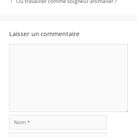
Où travailler comme soigneur animalier ?
o
n
p
k
p
Laisser un commentaire
Commentaire
Nom
E-