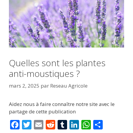
Quelles sont les plantes
anti-moustiques ?
mars 2, 2025
par
Reseau Agricole
Aidez nous à faire connaître notre site avec le
partage de cette publication
F
T
E
R
T
Li
W
P