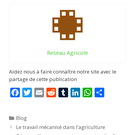
Reseau Agricole
Aidez nous à faire connaître notre site avec le
partage de cette publication
F
T
E
R
T
Li
W
P
ac
w
m
e
u
n
h
ar
e
itt
ai
d
m
k
at
ta
Catégories
Blog
b
er
l
di
bl
e
s
g
Le travail mécanisé dans l’agriculture
o
t
r
dI
A
er