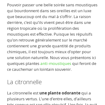
ac
w
m
e
u
n
h
ar
Pouvoir passer une belle soirée sans moustiques
e
itt
ai
d
m
k
at
ta
qui bourdonnent dans ses oreilles est un luxe
b
er
l
di
bl
e
s
g
que beaucoup ont du mal à s’offrir. La raison
o
t
r
dI
A
er
derrière, c’est qu’ils vivent peut-être dans une
région tropicale où la prolifération des
o
n
p
moustiques est effective. Puisque les répulsifs
k
p
qu’on retrouve généralement sur le marché
contiennent une grande quantité de produits
chimiques, il est toujours mieux d’opter pour
une solution naturelle. Nous vous présentons ici
quelques plantes
anti-moustiques
qui feront de
ce cauchemar un lointain souvenir.
La citronnelle
La citronnelle est
une plante odorante
qui a
plusieurs vertus. L’une d’entre elles, d’ailleurs
très connue est son rôle répulsif. Une fois, la nuit